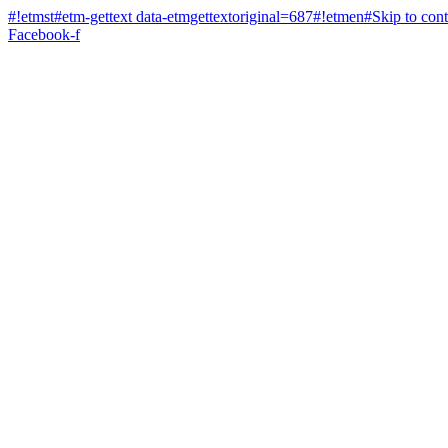
#!etmst#etm-gettext data-etmgettextoriginal=687#!etmen#Skip to con
Facebook-f