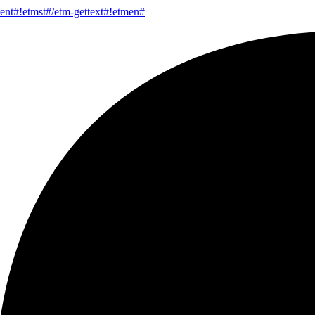
tent#!etmst#/etm-gettext#!etmen#